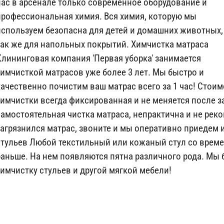
нас в арсенале только современное оборудование и
профессиональная химия. Вся химия, которую мы
используем безопасна для детей и домашних животных,
так же для напольных покрытий. Химчистка матраса
Клининговая компания 'Первая уборка' занимается
химчисткой матрасов уже более 3 лет. Мы быстро и
качественно почистим ваш матрас всего за 1 час! Стоим
химчистки всегда фиксированная и не меняется после з
самостоятельная чистка матраса, непрактична и не реко
загрязнился матрас, звоните и мы оперативно приедем 
стульев Любой текстильный или кожаный стул со време
раньше. На нем появляются пятна различного рода. Мы 
химчистку стульев и другой мягкой мебели!