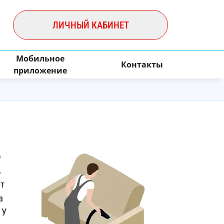
ЛИЧНЫЙ КАБИНЕТ
Мобильное
Контакты
приложение
и
о
.
ет
а
 У